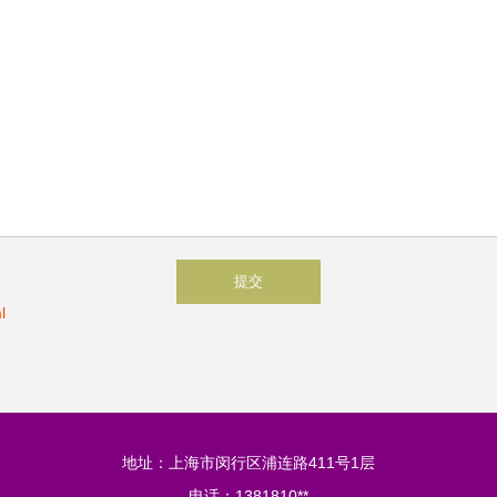
l
地址：上海市闵行区浦连路411号1层
电话：1381810**